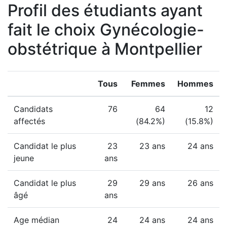
Profil des étudiants ayant
fait le choix Gynécologie-
obstétrique à Montpellier
Tous
Femmes
Hommes
Candidats
76
64
12
affectés
(84.2%)
(15.8%)
Candidat le plus
23
23 ans
24 ans
jeune
ans
Candidat le plus
29
29 ans
26 ans
âgé
ans
Age médian
24
24 ans
24 ans