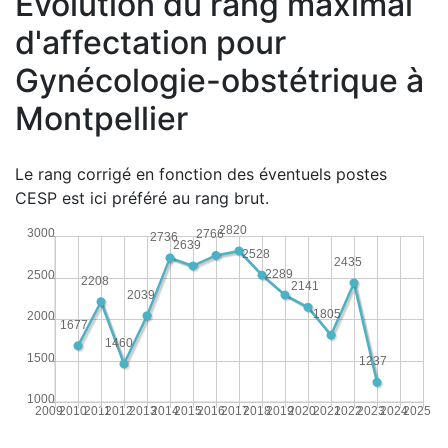
Évolution du rang maximal
d'affectation pour
Gynécologie-obstétrique à
Montpellier
Le rang corrigé en fonction des éventuels postes
CESP est ici préféré au rang brut.
2820
3000
2766
2736
2639
2528
2435
2289
2500
2208
2141
2039
1805
2000
1677
1460
1500
1237
1000
2009
2010
2011
2012
2013
2014
2015
2016
2017
2018
2019
2020
2021
2022
2023
2024
2025