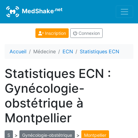
.net
MedShake
Inscription
Connexion
Accueil
Médecine
ECN
Statistiques ECN
Statistiques ECN :
Gynécologie-
obstétrique à
Montpellier
>
>
S
Gynécologie-obstétrique
Montpellier