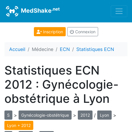
.net
MedShake
Inscription
Connexion
Accueil
Médecine
ECN
Statistiques ECN
Statistiques ECN
2012 : Gynécologie-
obstétrique à Lyon
>
>
/
>
S
Gynécologie-obstétrique
2012
Lyon
Lyon + 2012