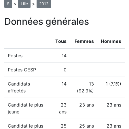
>
>
S
Lille
2012
Données générales
Tous
Femmes
Hommes
Postes
14
Postes CESP
0
Candidats
14
13
1 (7.1%)
affectés
(92.9%)
Candidat le plus
23
23 ans
23 ans
jeune
ans
Candidat le plus
25
25 ans
23 ans