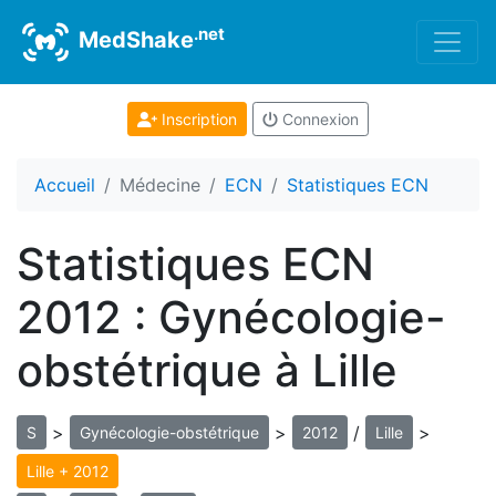
.net
MedShake
Inscription
Connexion
Accueil
Médecine
ECN
Statistiques ECN
Statistiques ECN
2012 : Gynécologie-
obstétrique à Lille
>
>
/
>
S
Gynécologie-obstétrique
2012
Lille
Lille + 2012