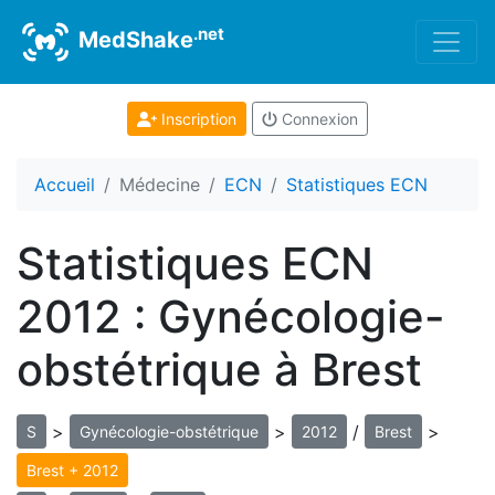
.net
MedShake
Inscription
Connexion
Accueil
Médecine
ECN
Statistiques ECN
Statistiques ECN
2012 : Gynécologie-
obstétrique à Brest
>
>
/
>
S
Gynécologie-obstétrique
2012
Brest
Brest + 2012