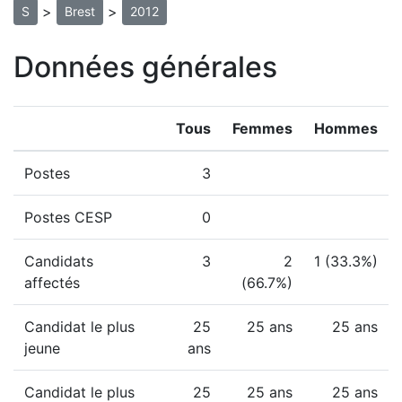
>
>
S
Brest
2012
Données générales
Tous
Femmes
Hommes
Postes
3
Postes CESP
0
Candidats
3
2
1 (33.3%)
affectés
(66.7%)
Candidat le plus
25
25 ans
25 ans
jeune
ans
Candidat le plus
25
25 ans
25 ans