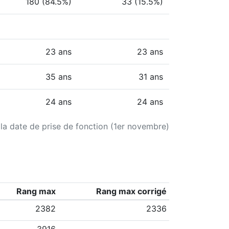
180 (84.5%)
33 (15.5%)
23 ans
23 ans
35 ans
31 ans
24 ans
24 ans
 la date de prise de fonction (1er novembre)
Rang max
Rang max corrigé
2382
2336