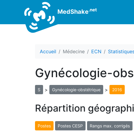
.net
MedShake
Accueil
Médecine
ECN
Statistiqu
Gynécologie-obs
>
>
S
Gynécologie-obstétrique
2016
Répartition géograph
Postes
Postes CESP
Rangs max. corrigés