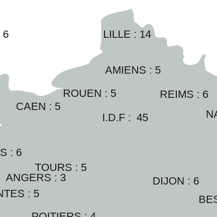
:
6
LILLE : 
14
AMIENS : 
5
ROUEN : 
5
REIMS : 
6
CAEN : 
5
N
I.D.F :  
45
 : 
6
TOURS : 
5
ANGERS : 
3
DIJON : 
6
TES : 
5
BE
POITIERS : 
4