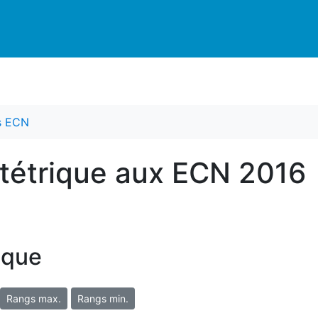
es ECN
tétrique aux ECN 2016
ique
Rangs max.
Rangs min.