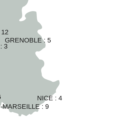
 
12
GRENOBLE : 
5
: 
3
6
NICE : 
4
-MARSEILLE : 
9