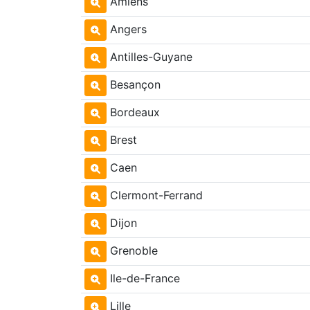
Amiens
Angers
Antilles-Guyane
Besançon
Bordeaux
Brest
Caen
Clermont-Ferrand
Dijon
Grenoble
Ile-de-France
Lille