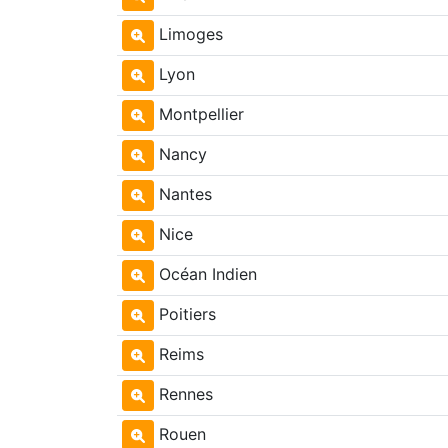
Limoges
Lyon
Montpellier
Nancy
Nantes
Nice
Océan Indien
Poitiers
Reims
Rennes
Rouen