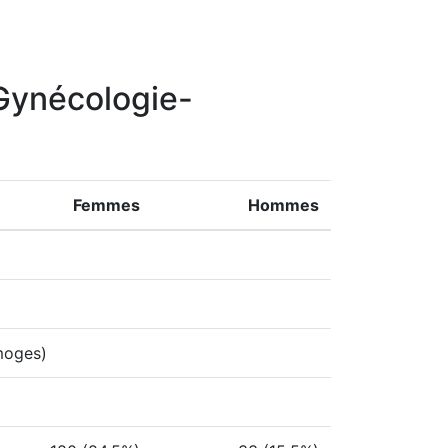
 Gynécologie-
Femmes
Hommes
moges)