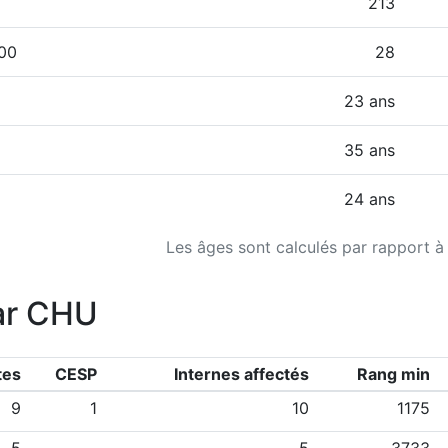
213
000
28
23 ans
35 ans
24 ans
Les âges sont calculés par rapport à
ar CHU
tes
CESP
Internes affectés
Rang min
9
1
10
1175