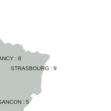
ANCY : 
8
STRASBOURG : 
9
SANCON : 
5