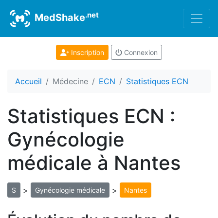
.net
MedShake
Inscription
Connexion
Accueil
Médecine
ECN
Statistiques ECN
Statistiques ECN :
Gynécologie
médicale à Nantes
>
>
S
Gynécologie médicale
Nantes