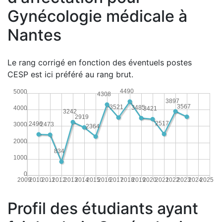
Gynécologie médicale à
Nantes
Le rang corrigé en fonction des éventuels postes
CESP est ici préféré au rang brut.
4490
5000
4308
3897
3567
3521
3485
4000
3421
3242
2919
2517
2496
2473
3000
2364
2000
834
1000
0
2009
2010
2011
2012
2013
2014
2015
2016
2017
2018
2019
2020
2021
2022
2023
2024
2025
Profil des étudiants ayant