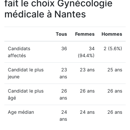
fait le choix Gynécologie
médicale à Nantes
Tous
Femmes
Hommes
Candidats
36
34
2 (5.6%)
affectés
(94.4%)
Candidat le plus
23
23 ans
25 ans
jeune
ans
Candidat le plus
26
26 ans
26 ans
âgé
ans
Age médian
24
24 ans
26 ans
ans