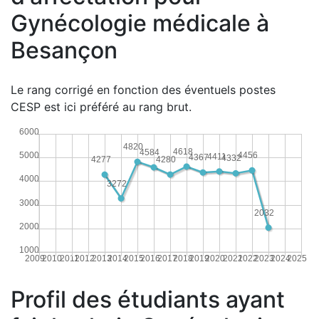
Gynécologie médicale à
Besançon
Le rang corrigé en fonction des éventuels postes
CESP est ici préféré au rang brut.
6000
4820
4618
4584
5000
4456
4411
4367
4332
4280
4277
4000
3272
3000
2032
2000
1000
2009
2010
2011
2012
2013
2014
2015
2016
2017
2018
2019
2020
2021
2022
2023
2024
2025
Profil des étudiants ayant