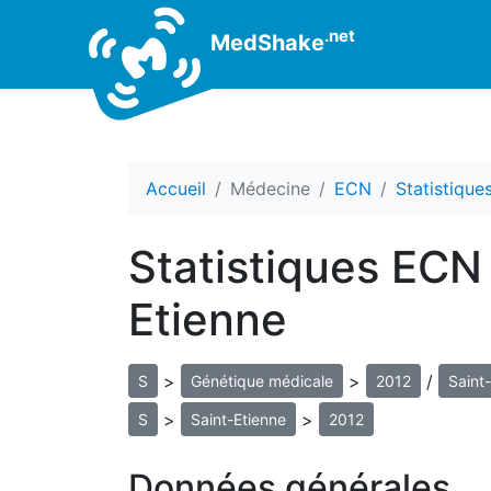
.net
MedShake
Accueil
Médecine
ECN
Statistiqu
Statistiques ECN
Etienne
>
>
/
S
Génétique médicale
2012
Saint
>
>
S
Saint-Etienne
2012
Données générales