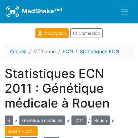
.net
MedShake
Inscription
Connexion
Accueil
Médecine
ECN
Statistiques ECN
Statistiques ECN
2011 : Génétique
médicale à Rouen
>
>
/
>
S
Génétique médicale
2011
Rouen
Rouen + 2011