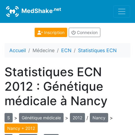
.net
MedShake
Inscription
Connexion
Accueil
Médecine
ECN
Statistiques ECN
Statistiques ECN
2012 : Génétique
médicale à Nancy
>
>
/
>
S
Génétique médicale
2012
Nancy
Nancy + 2012