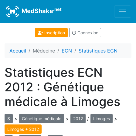
.net
MedShake
Inscription
Connexion
Accueil
Médecine
ECN
Statistiques ECN
Statistiques ECN
2012 : Génétique
médicale à Limoges
>
>
/
>
S
Génétique médicale
2012
Limoges
Limoges + 2012