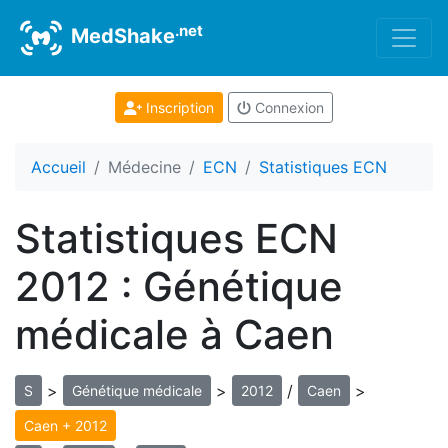
.net
MedShake
Inscription
Connexion
Accueil
Médecine
ECN
Statistiques ECN
Statistiques ECN
2012 : Génétique
médicale à Caen
>
>
/
>
S
Génétique médicale
2012
Caen
Caen + 2012