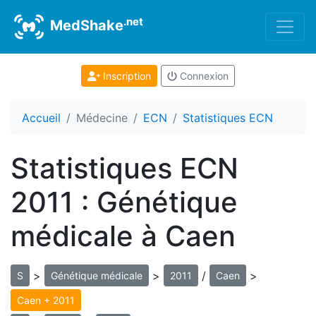
.net
MedShake
Inscription
Connexion
Accueil
Médecine
ECN
Statistiques ECN
Statistiques ECN
2011 : Génétique
médicale à Caen
>
>
/
>
S
Génétique médicale
2011
Caen
Caen + 2011