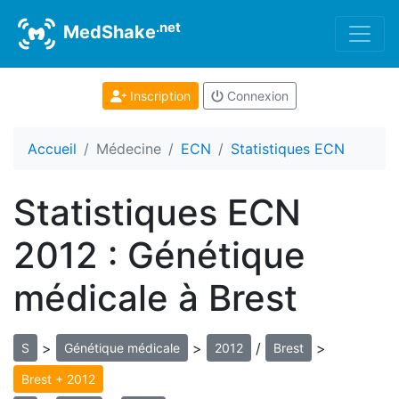
.net
MedShake
Inscription
Connexion
Accueil
Médecine
ECN
Statistiques ECN
Statistiques ECN
2012 : Génétique
médicale à Brest
>
>
/
>
S
Génétique médicale
2012
Brest
Brest + 2012