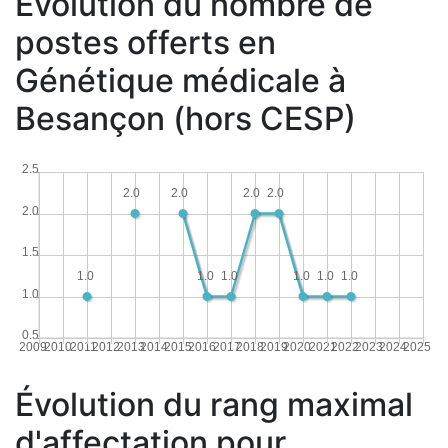
Évolution du nombre de
postes offerts en
Génétique médicale à
Besançon (hors CESP)
2.5
2.0
2.0
2.0
2.0
2.0
1.5
1.0
1.0
1.0
1.0
1.0
1.0
1.0
0.5
2009
2010
2011
2012
2013
2014
2015
2016
2017
2018
2019
2020
2021
2022
2023
2024
2025
Évolution du rang maximal
d'affectation pour