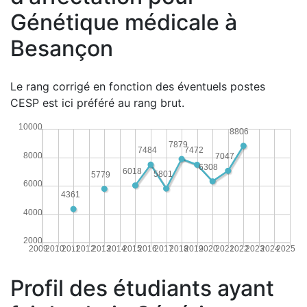
Génétique médicale à
Besançon
Le rang corrigé en fonction des éventuels postes
CESP est ici préféré au rang brut.
10000
8806
7879
7484
7472
8000
7047
6308
6018
5801
5779
6000
4361
4000
2000
2009
2010
2011
2012
2013
2014
2015
2016
2017
2018
2019
2020
2021
2022
2023
2024
2025
Profil des étudiants ayant