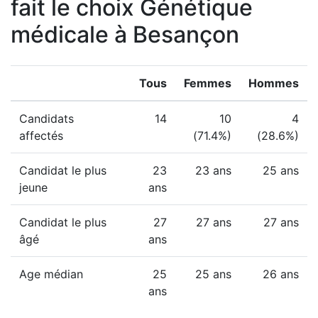
fait le choix Génétique
médicale à Besançon
Tous
Femmes
Hommes
Candidats
14
10
4
affectés
(71.4%)
(28.6%)
Candidat le plus
23
23 ans
25 ans
jeune
ans
Candidat le plus
27
27 ans
27 ans
âgé
ans
Age médian
25
25 ans
26 ans
ans