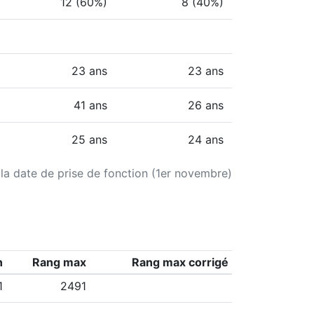
12 (60%)
8 (40%)
23 ans
23 ans
41 ans
26 ans
25 ans
24 ans
 la date de prise de fonction (1er novembre)
n
Rang max
Rang max corrigé
1
2491