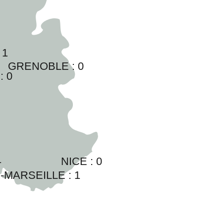
 
1
GRENOBLE : 
0
: 
0
1
NICE : 
0
-MARSEILLE : 
1