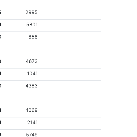
5
2995
1
5801
8
858
3
4673
1
1041
3
4383
1
4069
1
2141
9
5749