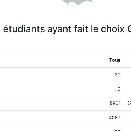
s étudiants ayant fait le choi
Tous
20
0
5801
(
4069