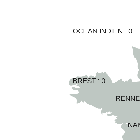
OCEAN INDIEN :
0
BREST : 
0
RENNES
NAN