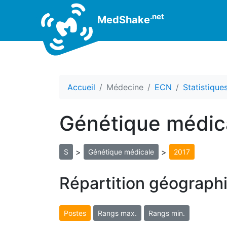
.net
MedShake
Accueil
Médecine
ECN
Statistiqu
Génétique médic
>
>
S
Génétique médicale
2017
Répartition géograph
Postes
Rangs max.
Rangs min.