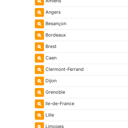
Amiens
Angers
Besançon
Bordeaux
Brest
Caen
Clermont-Ferrand
Dijon
Grenoble
Ile-de-France
Lille
Limoges