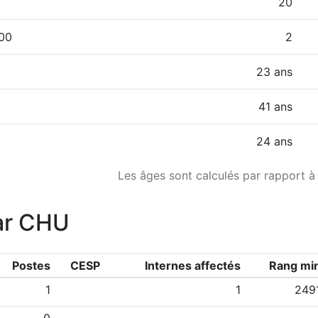
20
000
2
23 ans
41 ans
24 ans
Les âges sont calculés par rapport à
ar CHU
Postes
CESP
Internes affectés
Rang mi
1
1
249