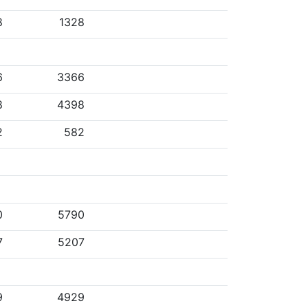
8
1328
6
3366
8
4398
2
582
0
5790
7
5207
9
4929