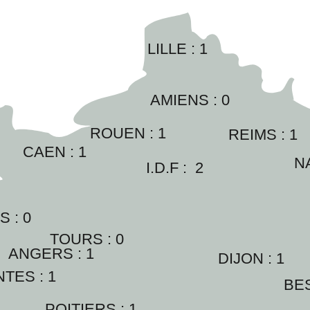
LILLE : 
1
AMIENS : 
0
ROUEN : 
1
REIMS : 
1
CAEN : 
1
N
I.D.F :  
2
 : 
0
TOURS : 
0
ANGERS : 
1
DIJON : 
1
TES : 
1
BE
POITIERS : 
1