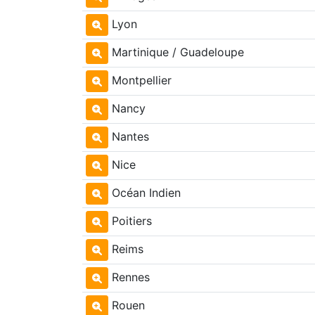
Lyon
Martinique / Guadeloupe
Montpellier
Nancy
Nantes
Nice
Océan Indien
Poitiers
Reims
Rennes
Rouen