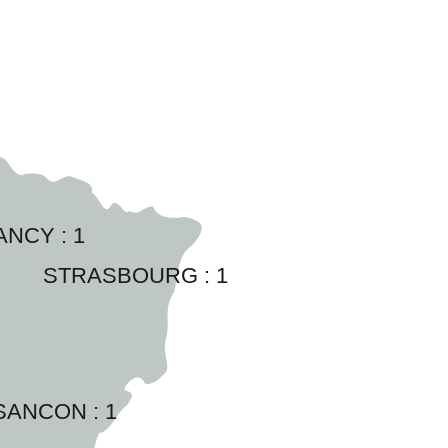
ANCY : 
1
STRASBOURG : 
1
SANCON : 
1