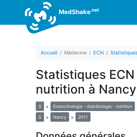
.net
MedShake
Accueil
Médecine
ECN
Statistiqu
Statistiques ECN 
nutrition à Nancy
>
S
Endocrinologie - diabétologie - nutrition
>
>
S
Nancy
2011
Données générales