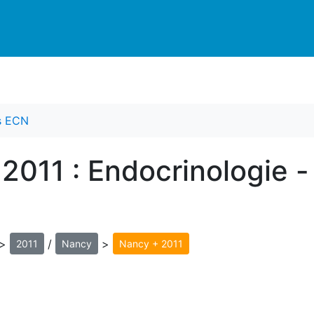
es ECN
2011 : Endocrinologie -
>
/
>
2011
Nancy
Nancy + 2011