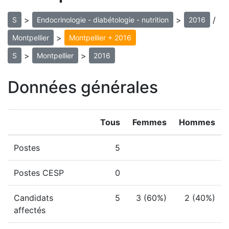
>
>
/
S
Endocrinologie - diabétologie - nutrition
2016
>
Montpellier
Montpellier + 2016
>
>
S
Montpellier
2016
Données générales
Tous
Femmes
Hommes
Postes
5
Postes CESP
0
Candidats
5
3 (60%)
2 (40%)
affectés