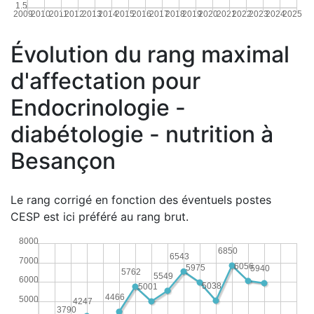
1.5
2009
2010
2011
2012
2013
2014
2015
2016
2017
2018
2019
2020
2021
2022
2023
2024
2025
Évolution du rang maximal
d'affectation pour
Endocrinologie -
diabétologie - nutrition à
Besançon
Le rang corrigé en fonction des éventuels postes
CESP est ici préféré au rang brut.
8000
6850
6543
7000
6056
5975
5940
5762
5549
6000
5038
5001
4466
5000
4247
3790