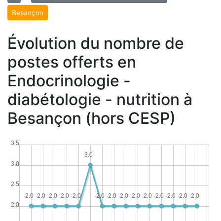
Besançon
Évolution du nombre de
postes offerts en
Endocrinologie -
diabétologie - nutrition à
Besançon (hors CESP)
3.5
3.0
3.0
2.5
2.0
2.0
2.0
2.0
2.0
2.0
2.0
2.0
2.0
2.0
2.0
2.0
2.0
2.0
2.0