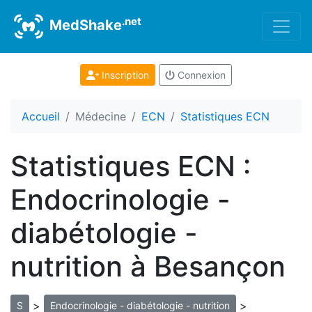
.net
MedShake
Inscription
Connexion
Accueil
Médecine
ECN
Statistiques ECN
Statistiques ECN :
Endocrinologie -
diabétologie -
nutrition à Besançon
>
>
S
Endocrinologie - diabétologie - nutrition