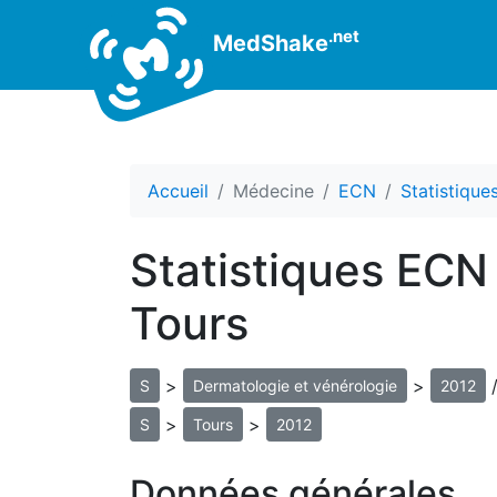
.net
MedShake
Accueil
Médecine
ECN
Statistiqu
Statistiques ECN
Tours
>
>
S
Dermatologie et vénérologie
2012
>
>
S
Tours
2012
Données générales