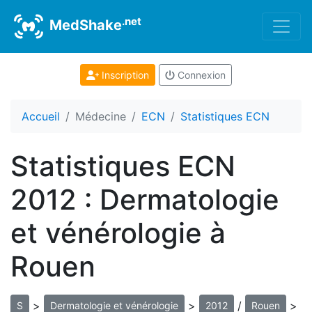
.net
MedShake
Inscription
Connexion
Accueil
Médecine
ECN
Statistiques ECN
Statistiques ECN
2012 : Dermatologie
et vénérologie à
Rouen
>
>
/
>
S
Dermatologie et vénérologie
2012
Rouen