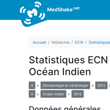
.net
MedShake
Accueil
Médecine
ECN
Statistiqu
Statistiques ECN
Océan Indien
>
>
S
Dermatologie et vénérologie
2012
>
>
S
Océan Indien
2012
Données générales