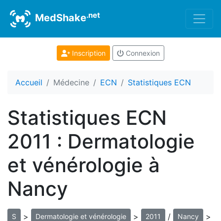
.net
MedShake
Inscription
Connexion
Accueil
Médecine
ECN
Statistiques ECN
Statistiques ECN
2011 : Dermatologie
et vénérologie à
Nancy
>
>
/
>
S
Dermatologie et vénérologie
2011
Nancy