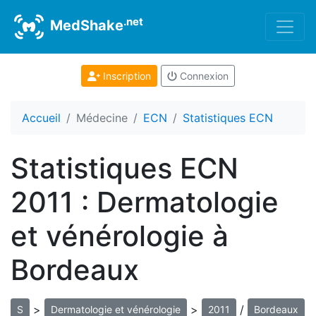
.net
MedShake
Inscription
Connexion
Accueil
Médecine
ECN
Statistiques ECN
Statistiques ECN
2011 : Dermatologie
et vénérologie à
Bordeaux
>
>
/
S
Dermatologie et vénérologie
2011
Bordeaux