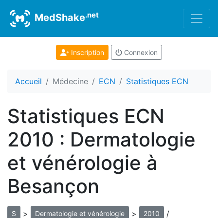
.net
MedShake
Inscription
Connexion
Accueil
Médecine
ECN
Statistiques ECN
Statistiques ECN
2010 : Dermatologie
et vénérologie à
Besançon
>
>
/
S
Dermatologie et vénérologie
2010