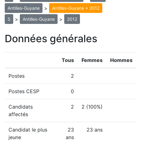
>
Antilles-Guyane
Antilles-Guyane + 2012
>
>
S
Antilles-Guyane
2012
Données générales
Tous
Femmes
Hommes
Postes
2
Postes CESP
0
Candidats
2
2 (100%)
affectés
Candidat le plus
23
23 ans
jeune
ans