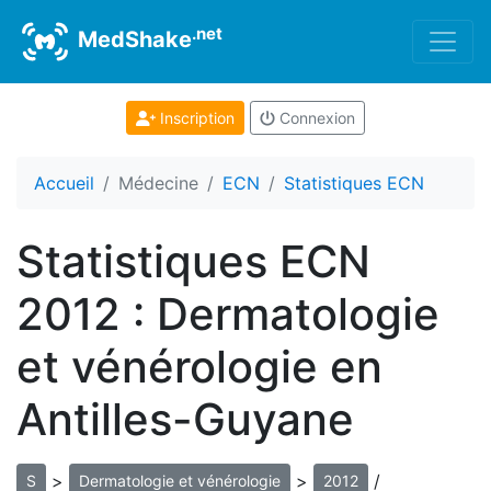
.net
MedShake
Inscription
Connexion
Accueil
Médecine
ECN
Statistiques ECN
Statistiques ECN
2012 : Dermatologie
et vénérologie en
Antilles-Guyane
>
>
/
S
Dermatologie et vénérologie
2012