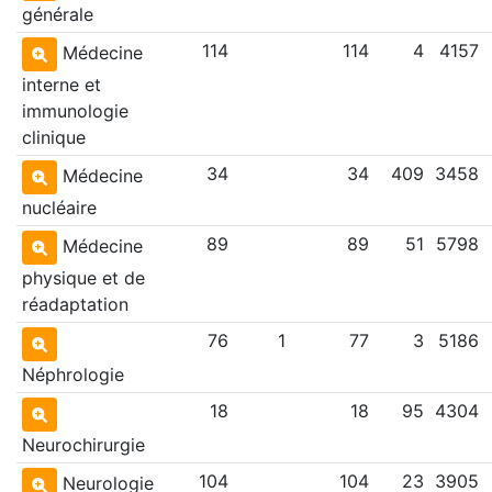
générale
114
114
4
4157
Médecine
interne et
immunologie
clinique
34
34
409
3458
Médecine
nucléaire
89
89
51
5798
Médecine
physique et de
réadaptation
76
1
77
3
5186
Néphrologie
18
18
95
4304
Neurochirurgie
104
104
23
3905
Neurologie