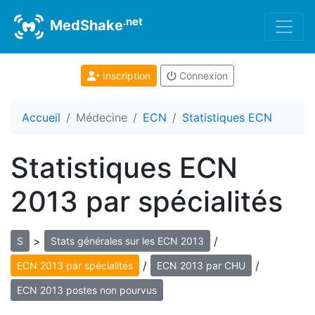
.net
MedShake
Inscription
Connexion
Accueil
Médecine
ECN
Statistiques ECN
Statistiques ECN
2013 par spécialités
>
/
S
Stats générales sur les ECN 2013
/
/
ECN 2013 par spécialités
ECN 2013 par CHU
ECN 2013 postes non pourvus