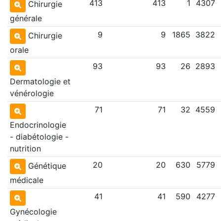
413
413
1
4307
Chirurgie
générale
9
9
1865
3822
Chirurgie
orale
93
93
26
2893
Dermatologie et
vénérologie
71
71
32
4559
Endocrinologie
- diabétologie -
nutrition
20
20
630
5779
Génétique
médicale
41
41
590
4277
Gynécologie