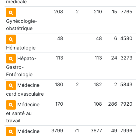
médicale
208
2
210
15
7765
Gynécologie-
obstétrique
48
48
6
4580
Hématologie
113
113
24
3273
Hépato-
Gastro-
Entérologie
180
2
182
2
5843
Médecine
cardiovasculaire
170
108
286
7920
Médecine
et santé au
travail
3799
71
3677
49
7996
Médecine