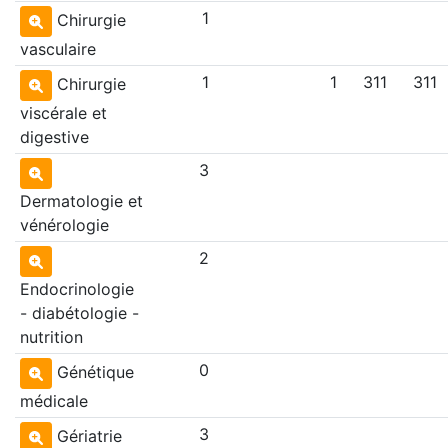
1
Chirurgie
vasculaire
1
1
311
311
Chirurgie
viscérale et
digestive
3
Dermatologie et
vénérologie
2
Endocrinologie
- diabétologie -
nutrition
0
Génétique
médicale
3
Gériatrie