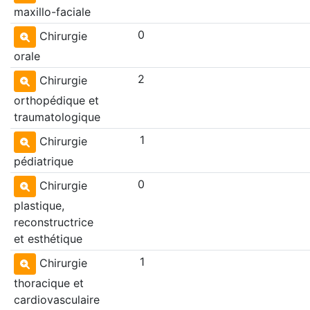
maxillo-faciale
0
Chirurgie
orale
2
Chirurgie
orthopédique et
traumatologique
1
Chirurgie
pédiatrique
0
Chirurgie
plastique,
reconstructrice
et esthétique
1
Chirurgie
thoracique et
cardiovasculaire