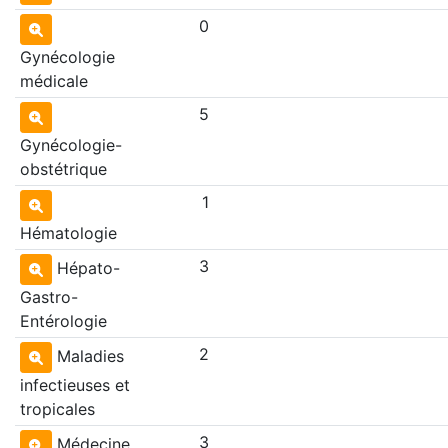
0
Gynécologie
médicale
5
Gynécologie-
obstétrique
1
Hématologie
3
Hépato-
Gastro-
Entérologie
2
Maladies
infectieuses et
tropicales
3
Médecine