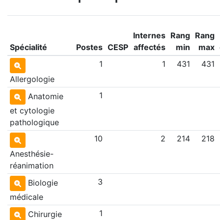
Internes
Rang
Rang
Spécialité
Postes
CESP
affectés
min
max
1
1
431
431
Allergologie
1
Anatomie
et cytologie
pathologique
10
2
214
218
Anesthésie-
réanimation
3
Biologie
médicale
1
Chirurgie