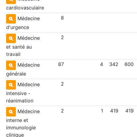
cardiovasculaire
8
Médecine
d'urgence
2
Médecine
et santé au
travail
87
4
342
600
Médecine
générale
2
Médecine
intensive -
réanimation
2
1
419
419
Médecine
interne et
immunologie
clinique