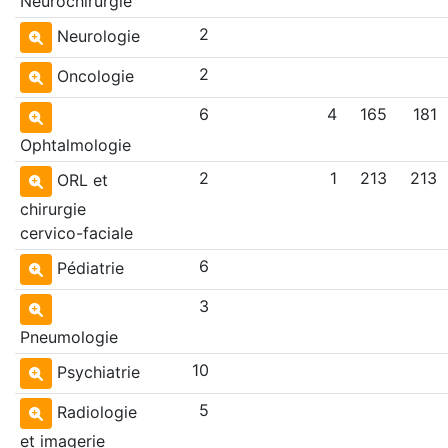
Neurochirurgie
2
Neurologie
2
Oncologie
6
4
165
181
Ophtalmologie
2
1
213
213
ORL et
chirurgie
cervico-faciale
6
Pédiatrie
3
Pneumologie
10
Psychiatrie
5
Radiologie
et imagerie