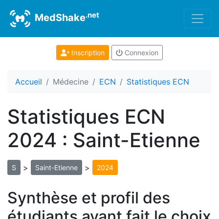
.net
MedShake
Inscription
Connexion
Accueil
Médecine
ECN
Statistiques ECN
Statistiques ECN
2024 : Saint-Etienne
>
>
S
Saint-Etienne
2024
Synthèse et profil des
étudiants ayant fait le choix