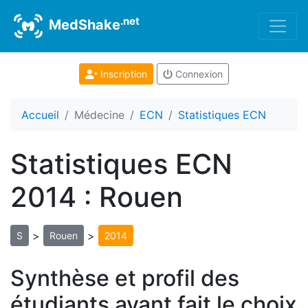
.net
MedShake
Inscription
Connexion
Accueil
Médecine
ECN
Statistiques ECN
Statistiques ECN
2014 : Rouen
>
>
S
Rouen
2014
Synthèse et profil des
étudiants ayant fait le choix