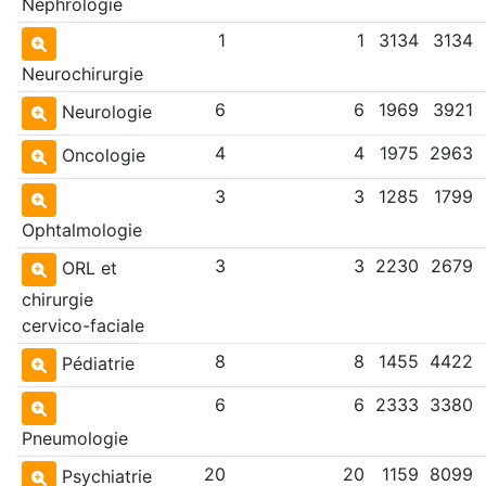
Néphrologie
1
1
3134
3134
Neurochirurgie
6
6
1969
3921
Neurologie
4
4
1975
2963
Oncologie
3
3
1285
1799
Ophtalmologie
3
3
2230
2679
ORL et
chirurgie
cervico-faciale
8
8
1455
4422
Pédiatrie
6
6
2333
3380
Pneumologie
20
20
1159
8099
Psychiatrie