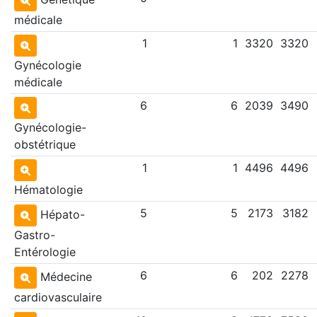
médicale
1
1
3320
3320
Gynécologie
médicale
6
6
2039
3490
Gynécologie-
obstétrique
1
1
4496
4496
Hématologie
5
5
2173
3182
Hépato-
Gastro-
Entérologie
6
6
202
2278
Médecine
cardiovasculaire