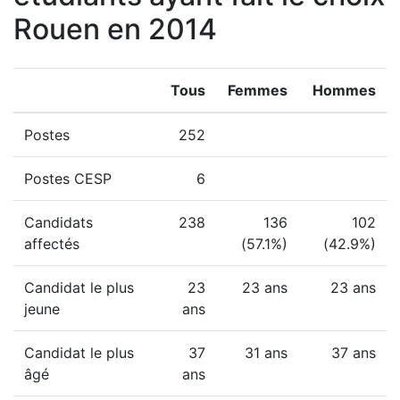
Rouen en 2014
Tous
Femmes
Hommes
Postes
252
Postes CESP
6
Candidats
238
136
102
affectés
(57.1%)
(42.9%)
Candidat le plus
23
23 ans
23 ans
jeune
ans
Candidat le plus
37
31 ans
37 ans
âgé
ans