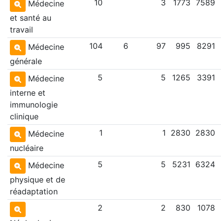
10
3
1773
7589
Médecine
et santé au
travail
104
6
97
995
8291
Médecine
générale
5
5
1265
3391
Médecine
interne et
immunologie
clinique
1
1
2830
2830
Médecine
nucléaire
5
5
5231
6324
Médecine
physique et de
réadaptation
2
2
830
1078