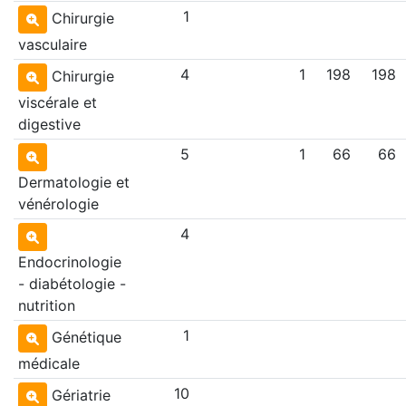
1
Chirurgie
vasculaire
4
1
198
198
Chirurgie
viscérale et
digestive
5
1
66
66
Dermatologie et
vénérologie
4
Endocrinologie
- diabétologie -
nutrition
1
Génétique
médicale
10
Gériatrie