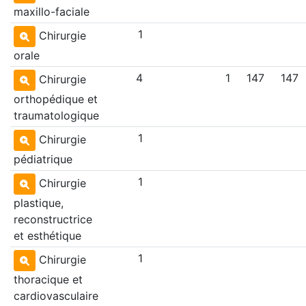
maxillo-faciale
1
Chirurgie
orale
4
1
147
147
Chirurgie
orthopédique et
traumatologique
1
Chirurgie
pédiatrique
1
Chirurgie
plastique,
reconstructrice
et esthétique
1
Chirurgie
thoracique et
cardiovasculaire