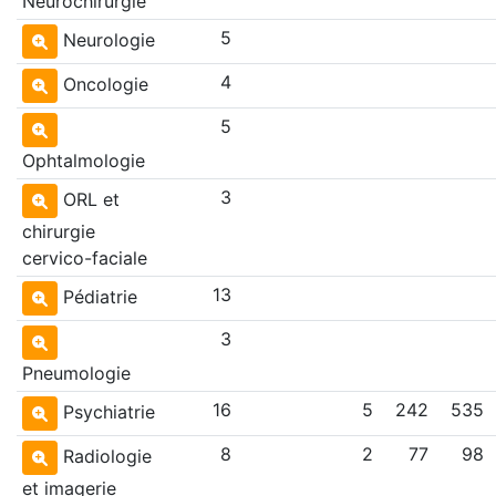
Neurochirurgie
5
Neurologie
4
Oncologie
5
Ophtalmologie
3
ORL et
chirurgie
cervico-faciale
13
Pédiatrie
3
Pneumologie
16
5
242
535
Psychiatrie
8
2
77
98
Radiologie
et imagerie