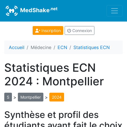
.net
MedShake
Inscription
Connexion
Accueil
Médecine
ECN
Statistiques ECN
Statistiques ECN
2024 : Montpellier
>
>
S
Montpellier
2024
Synthèse et profil des
étudiants ayant fait le choix