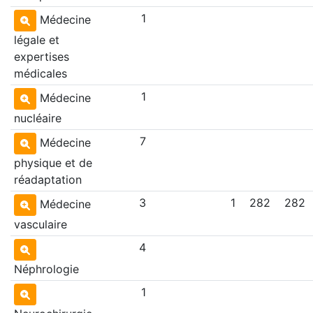
1
Médecine
légale et
expertises
médicales
1
Médecine
nucléaire
7
Médecine
physique et de
réadaptation
3
1
282
282
Médecine
vasculaire
4
Néphrologie
1