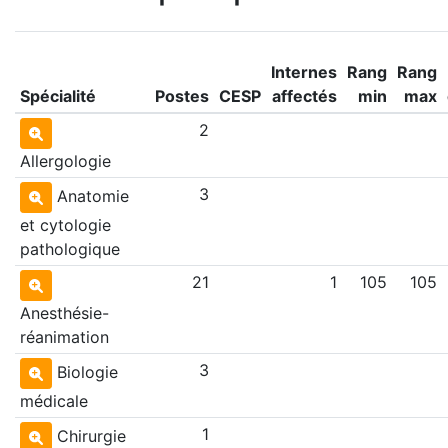
Internes
Rang
Rang
Spécialité
Postes
CESP
affectés
min
max
2
Allergologie
3
Anatomie
et cytologie
pathologique
21
1
105
105
Anesthésie-
réanimation
3
Biologie
médicale
1
Chirurgie