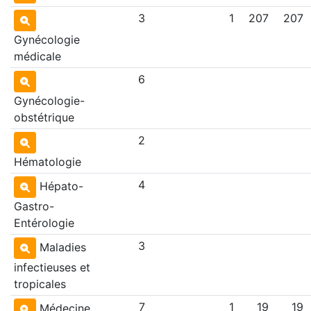
3
1
207
207
Gynécologie
médicale
6
Gynécologie-
obstétrique
2
Hématologie
4
Hépato-
Gastro-
Entérologie
3
Maladies
infectieuses et
tropicales
7
1
19
19
Médecine