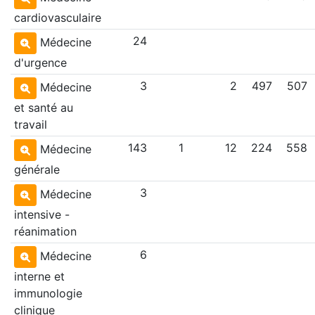
cardiovasculaire
24
Médecine
d'urgence
3
2
497
507
Médecine
et santé au
travail
143
1
12
224
558
Médecine
générale
3
Médecine
intensive -
réanimation
6
Médecine
interne et
immunologie
clinique