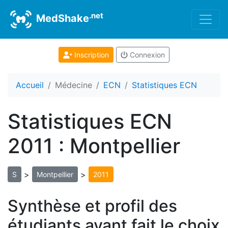
.net
MedShake
Inscription
Connexion
Accueil
Médecine
ECN
Statistiques ECN
Statistiques ECN
2011 : Montpellier
>
>
S
Montpellier
2011
Synthèse et profil des
étudiants ayant fait le choix