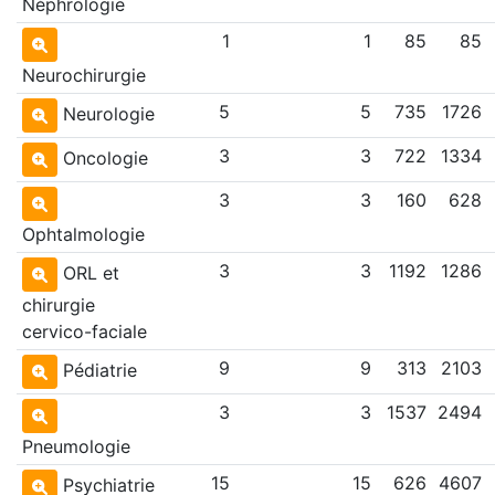
Néphrologie
1
1
85
85
Neurochirurgie
5
5
735
1726
Neurologie
3
3
722
1334
Oncologie
3
3
160
628
Ophtalmologie
3
3
1192
1286
ORL et
chirurgie
cervico-faciale
9
9
313
2103
Pédiatrie
3
3
1537
2494
Pneumologie
15
15
626
4607
Psychiatrie