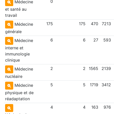
0
Médecine
et santé au
travail
175
175
470
7213
Médecine
générale
6
6
27
593
Médecine
interne et
immunologie
clinique
2
2
1565
2139
Médecine
nucléaire
5
5
1719
3412
Médecine
physique et de
réadaptation
4
4
163
976