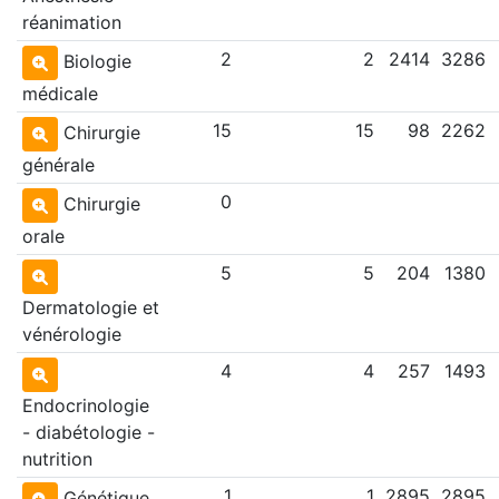
réanimation
2
2
2414
3286
Biologie
médicale
15
15
98
2262
Chirurgie
générale
0
Chirurgie
orale
5
5
204
1380
Dermatologie et
vénérologie
4
4
257
1493
Endocrinologie
- diabétologie -
nutrition
1
1
2895
2895
Génétique