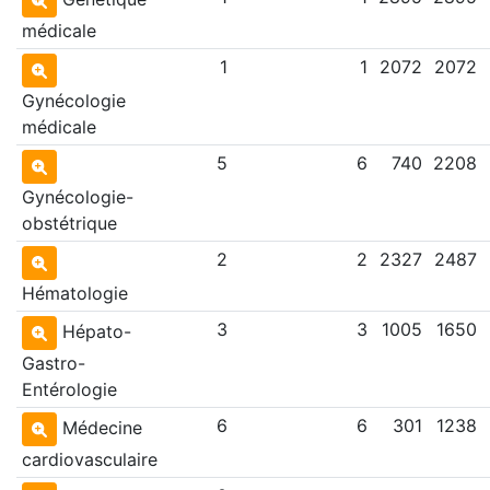
médicale
1
1
2072
2072
Gynécologie
médicale
5
6
740
2208
Gynécologie-
obstétrique
2
2
2327
2487
Hématologie
3
3
1005
1650
Hépato-
Gastro-
Entérologie
6
6
301
1238
Médecine
cardiovasculaire