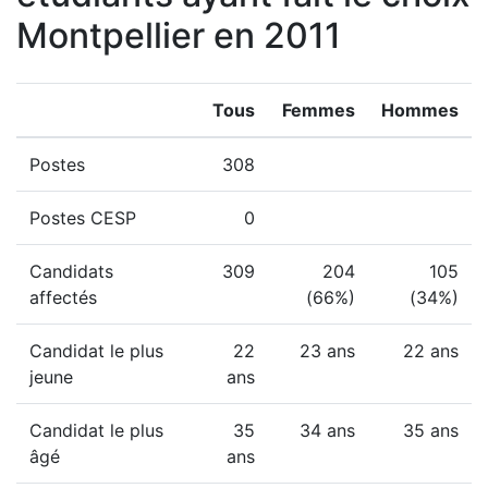
Montpellier en 2011
Tous
Femmes
Hommes
Postes
308
Postes CESP
0
Candidats
309
204
105
affectés
(66%)
(34%)
Candidat le plus
22
23 ans
22 ans
jeune
ans
Candidat le plus
35
34 ans
35 ans
âgé
ans