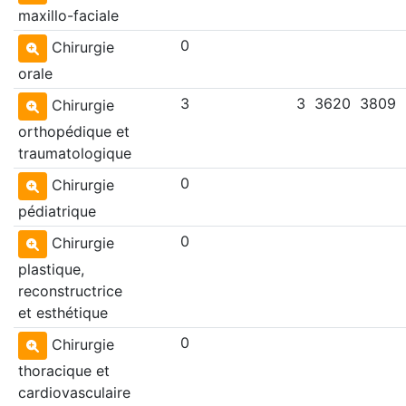
maxillo-faciale
0
Chirurgie
orale
3
3
3620
3809
Chirurgie
orthopédique et
traumatologique
0
Chirurgie
pédiatrique
0
Chirurgie
plastique,
reconstructrice
et esthétique
0
Chirurgie
thoracique et
cardiovasculaire