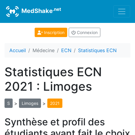
.net
MedShake
Inscription
Connexion
Accueil
Médecine
ECN
Statistiques ECN
Statistiques ECN
2021 : Limoges
>
>
S
Limoges
2021
Synthèse et profil des
étudiants ayant fait le choix