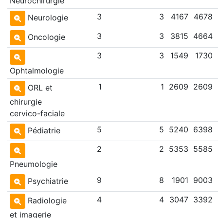
Neurochirurgie
3
3
4167
4678
Neurologie
3
3
3815
4664
Oncologie
3
3
1549
1730
Ophtalmologie
1
1
2609
2609
ORL et
chirurgie
cervico-faciale
5
5
5240
6398
Pédiatrie
2
2
5353
5585
Pneumologie
9
8
1901
9003
Psychiatrie
4
4
3047
3392
Radiologie
et imagerie