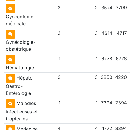
2
2
3574
3799
Gynécologie
médicale
3
3
4614
4717
Gynécologie-
obstétrique
1
1
6778
6778
Hématologie
3
3
3850
4220
Hépato-
Gastro-
Entérologie
1
1
7394
7394
Maladies
infectieuses et
tropicales
4
4
1772
3394
Médecine