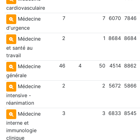
cardiovasculaire
7
7
6070
7846
Médecine
d'urgence
2
1
8684
8684
Médecine
et santé au
travail
46
4
50
4514
8862
Médecine
générale
2
2
5672
5866
Médecine
intensive -
réanimation
3
3
6833
8545
Médecine
interne et
immunologie
clinique