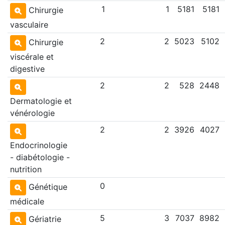
1
1
5181
5181
Chirurgie
vasculaire
2
2
5023
5102
Chirurgie
viscérale et
digestive
2
2
528
2448
Dermatologie et
vénérologie
2
2
3926
4027
Endocrinologie
- diabétologie -
nutrition
0
Génétique
médicale
5
3
7037
8982
Gériatrie