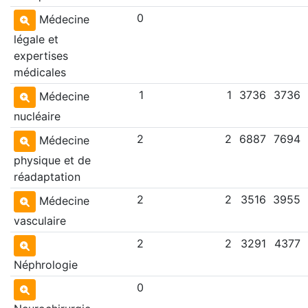
0
Médecine
légale et
expertises
médicales
1
1
3736
3736
Médecine
nucléaire
2
2
6887
7694
Médecine
physique et de
réadaptation
2
2
3516
3955
Médecine
vasculaire
2
2
3291
4377
Néphrologie
0