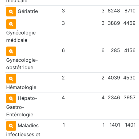
médicale
3
3
8248
8710
Gériatrie
3
3
3889
4469
Gynécologie
médicale
6
6
285
4156
Gynécologie-
obstétrique
2
2
4039
4530
Hématologie
4
4
2346
3957
Hépato-
Gastro-
Entérologie
1
1
1401
1401
Maladies
infectieuses et