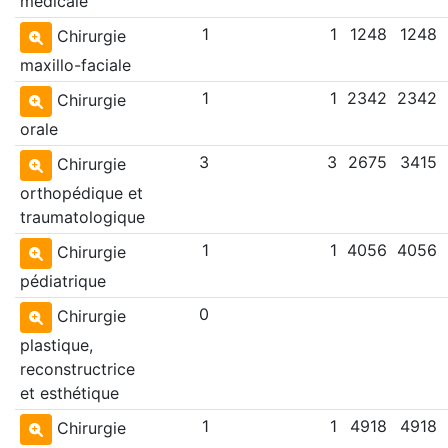
médicale
1
1
1248
1248
Chirurgie
maxillo-faciale
1
1
2342
2342
Chirurgie
orale
3
3
2675
3415
Chirurgie
orthopédique et
traumatologique
1
1
4056
4056
Chirurgie
pédiatrique
0
Chirurgie
plastique,
reconstructrice
et esthétique
1
1
4918
4918
Chirurgie