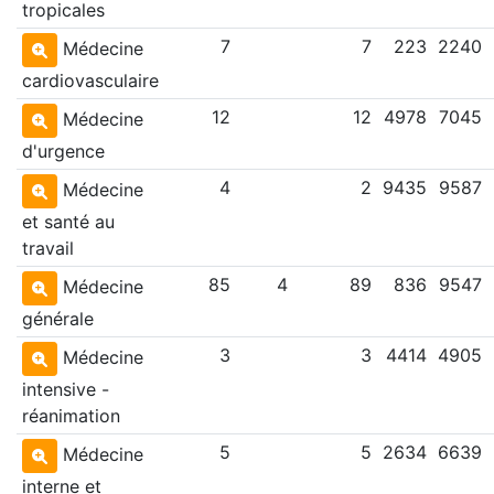
tropicales
7
7
223
2240
Médecine
cardiovasculaire
12
12
4978
7045
Médecine
d'urgence
4
2
9435
9587
Médecine
et santé au
travail
85
4
89
836
9547
Médecine
générale
3
3
4414
4905
Médecine
intensive -
réanimation
5
5
2634
6639
Médecine
interne et