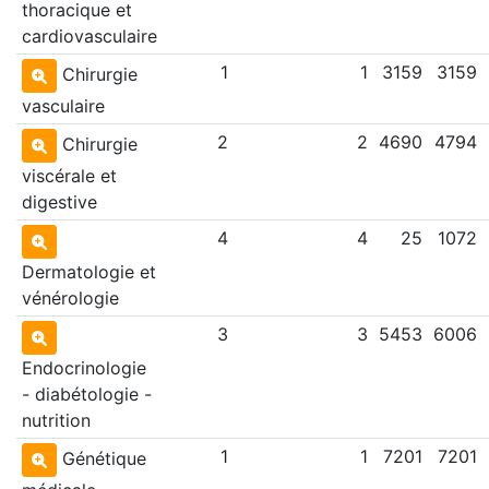
thoracique et
cardiovasculaire
1
1
3159
3159
Chirurgie
vasculaire
2
2
4690
4794
Chirurgie
viscérale et
digestive
4
4
25
1072
Dermatologie et
vénérologie
3
3
5453
6006
Endocrinologie
- diabétologie -
nutrition
1
1
7201
7201
Génétique