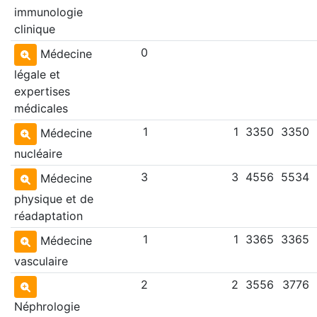
immunologie
clinique
0
Médecine
légale et
expertises
médicales
1
1
3350
3350
Médecine
nucléaire
3
3
4556
5534
Médecine
physique et de
réadaptation
1
1
3365
3365
Médecine
vasculaire
2
2
3556
3776
Néphrologie