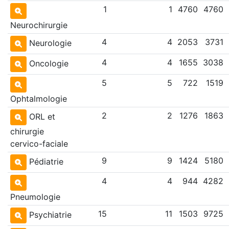
1
1
4760
4760
Neurochirurgie
4
4
2053
3731
Neurologie
4
4
1655
3038
Oncologie
5
5
722
1519
Ophtalmologie
2
2
1276
1863
ORL et
chirurgie
cervico-faciale
9
9
1424
5180
Pédiatrie
4
4
944
4282
Pneumologie
15
11
1503
9725
Psychiatrie