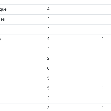
4
ique
1
les
1
4
1
n
1
2
0
5
5
1
3
3
1