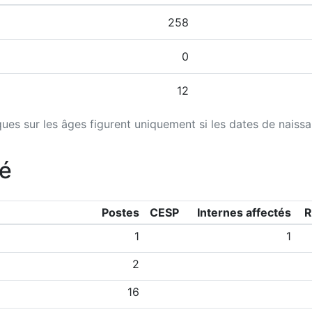
258
0
12
iques sur les âges figurent uniquement si les dates de naiss
té
Postes
CESP
Internes affectés
R
1
1
2
16