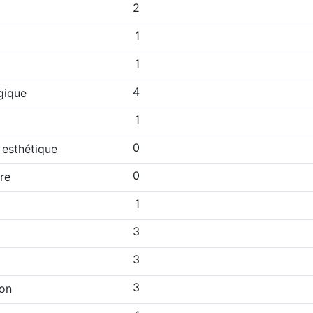
2
1
1
4
gique
1
0
 esthétique
0
re
1
3
3
3
ion