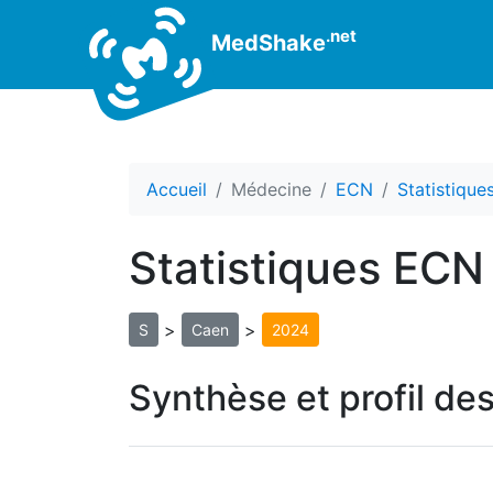
.net
MedShake
Accueil
Médecine
ECN
Statistiqu
Statistiques ECN
>
>
S
Caen
2024
Synthèse et profil de