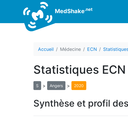
.net
MedShake
Accueil
Médecine
ECN
Statistiqu
Statistiques ECN
>
>
S
Angers
2020
Synthèse et profil de