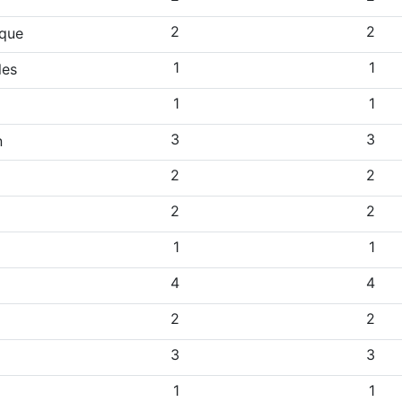
2
2
ique
1
1
les
1
1
3
3
n
2
2
2
2
1
1
4
4
2
2
3
3
1
1