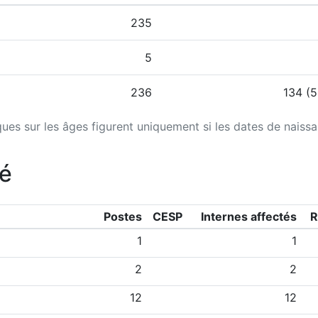
235
5
236
134 (
iques sur les âges figurent uniquement si les dates de naiss
té
Postes
CESP
Internes affectés
R
1
1
2
2
12
12