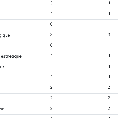
3
1
1
1
0
3
3
gique
0
1
1
 esthétique
1
1
re
1
1
2
2
2
2
2
2
ion