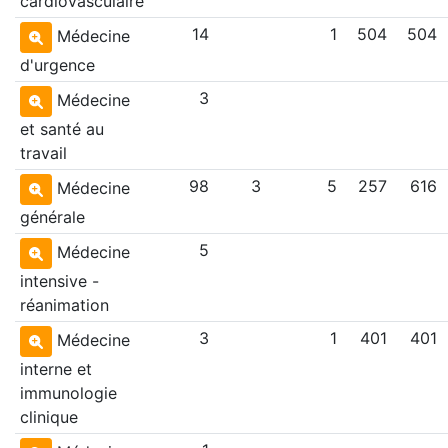
cardiovasculaire
14
1
504
504
Médecine
d'urgence
3
Médecine
et santé au
travail
98
3
5
257
616
Médecine
générale
5
Médecine
intensive -
réanimation
3
1
401
401
Médecine
interne et
immunologie
clinique