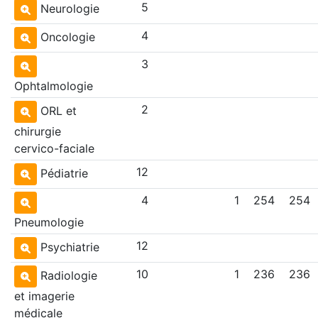
5
Neurologie
4
Oncologie
3
Ophtalmologie
2
ORL et
chirurgie
cervico-faciale
12
Pédiatrie
4
1
254
254
Pneumologie
12
Psychiatrie
10
1
236
236
Radiologie
et imagerie
médicale