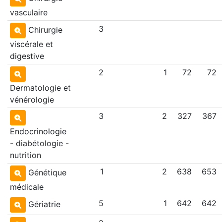
vasculaire
3
Chirurgie
viscérale et
digestive
2
1
72
72
Dermatologie et
vénérologie
3
2
327
367
Endocrinologie
- diabétologie -
nutrition
1
2
638
653
Génétique
médicale
5
1
642
642
Gériatrie