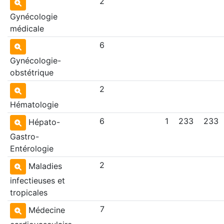
2
Gynécologie
médicale
6
Gynécologie-
obstétrique
2
Hématologie
6
1
233
233
Hépato-
Gastro-
Entérologie
2
Maladies
infectieuses et
tropicales
7
Médecine