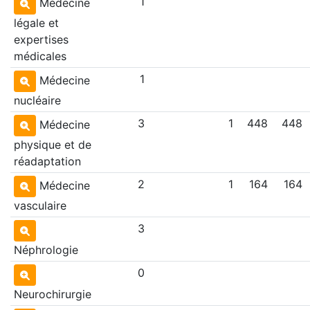
1
Médecine
légale et
expertises
médicales
1
Médecine
nucléaire
3
1
448
448
Médecine
physique et de
réadaptation
2
1
164
164
Médecine
vasculaire
3
Néphrologie
0
Neurochirurgie