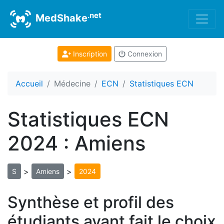
.net
MedShake
Inscription
Connexion
Accueil
Médecine
ECN
Statistiques ECN
Statistiques ECN
2024 : Amiens
>
>
S
Amiens
2024
Synthèse et profil des
étudiants ayant fait le choix