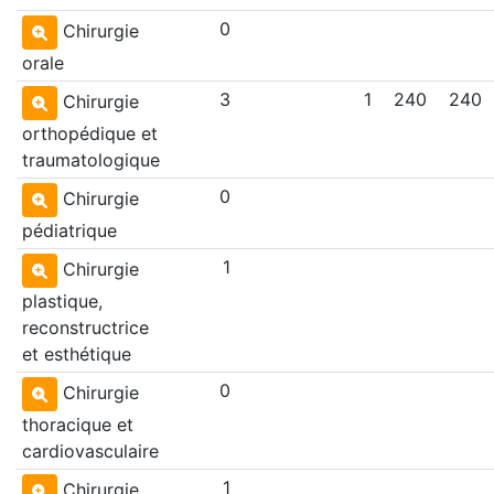
0
Chirurgie
orale
3
1
240
240
Chirurgie
orthopédique et
traumatologique
0
Chirurgie
pédiatrique
1
Chirurgie
plastique,
reconstructrice
et esthétique
0
Chirurgie
thoracique et
cardiovasculaire
1
Chirurgie