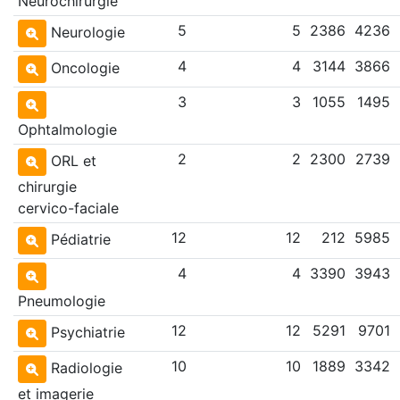
Neurochirurgie
5
5
2386
4236
Neurologie
4
4
3144
3866
Oncologie
3
3
1055
1495
Ophtalmologie
2
2
2300
2739
ORL et
chirurgie
cervico-faciale
12
12
212
5985
Pédiatrie
4
4
3390
3943
Pneumologie
12
12
5291
9701
Psychiatrie
10
10
1889
3342
Radiologie
et imagerie