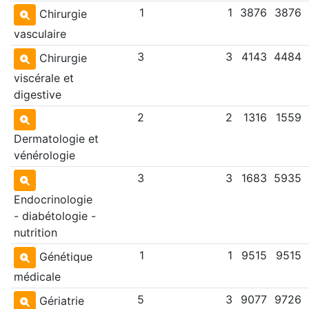
1
1
3876
3876
Chirurgie
vasculaire
3
3
4143
4484
Chirurgie
viscérale et
digestive
2
2
1316
1559
Dermatologie et
vénérologie
3
3
1683
5935
Endocrinologie
- diabétologie -
nutrition
1
1
9515
9515
Génétique
médicale
5
3
9077
9726
Gériatrie