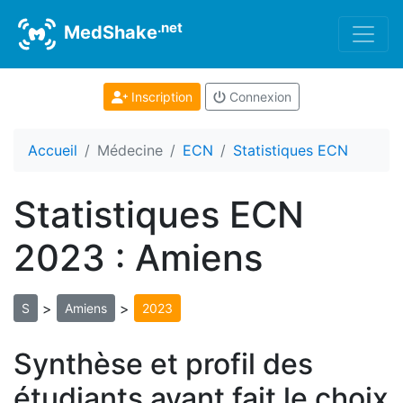
.net
MedShake
Inscription
Connexion
Accueil
Médecine
ECN
Statistiques ECN
Statistiques ECN
2023 : Amiens
>
>
S
Amiens
2023
Synthèse et profil des
étudiants ayant fait le choix