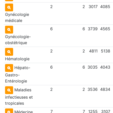
2
2
3017
4085
Gynécologie
médicale
6
6
3739
4565
Gynécologie-
obstétrique
2
2
4811
5138
Hématologie
6
6
3035
4043
Hépato-
Gastro-
Entérologie
2
2
3536
4834
Maladies
infectieuses et
tropicales
7
7
1255
3107
Médecine