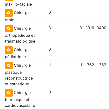
maxillo-faciale
0
Chirurgie
orale
3
3
2916
3400
Chirurgie
orthopédique et
traumatologique
0
Chirurgie
pédiatrique
1
1
762
762
Chirurgie
plastique,
reconstructrice
et esthétique
0
Chirurgie
thoracique et
cardiovasculaire