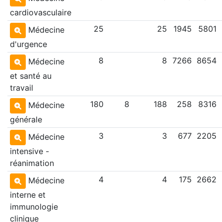
cardiovasculaire
25
25
1945
5801
Médecine
d'urgence
8
8
7266
8654
Médecine
et santé au
travail
180
8
188
258
8316
Médecine
générale
3
3
677
2205
Médecine
intensive -
réanimation
4
4
175
2662
Médecine
interne et
immunologie
clinique