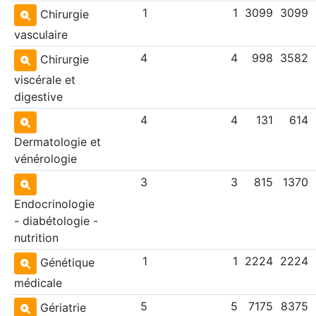
1
1
3099
3099
Chirurgie
vasculaire
4
4
998
3582
Chirurgie
viscérale et
digestive
4
4
131
614
Dermatologie et
vénérologie
3
3
815
1370
Endocrinologie
- diabétologie -
nutrition
1
1
2224
2224
Génétique
médicale
5
5
7175
8375
Gériatrie