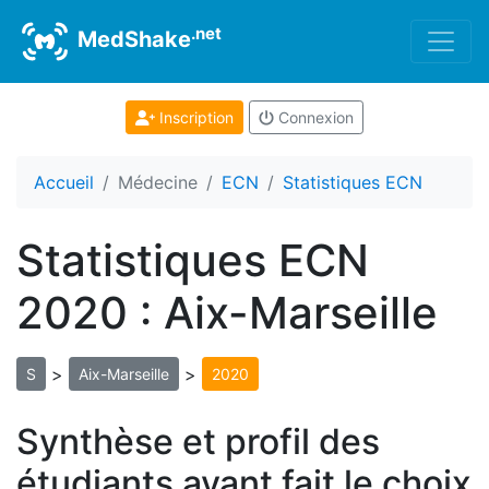
.net
MedShake
Inscription
Connexion
Accueil
Médecine
ECN
Statistiques ECN
Statistiques ECN
2020 : Aix-Marseille
>
>
S
Aix-Marseille
2020
Synthèse et profil des
étudiants ayant fait le choix