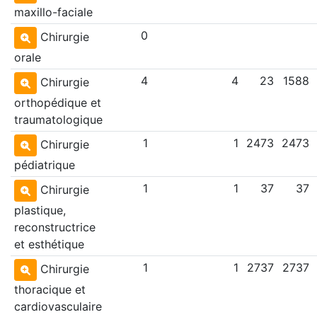
maxillo-faciale
0
Chirurgie
orale
4
4
23
1588
Chirurgie
orthopédique et
traumatologique
1
1
2473
2473
Chirurgie
pédiatrique
1
1
37
37
Chirurgie
plastique,
reconstructrice
et esthétique
1
1
2737
2737
Chirurgie
thoracique et
cardiovasculaire