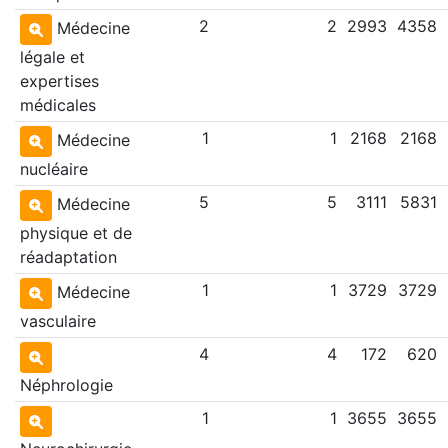
2
2
2993
4358
Médecine
légale et
expertises
médicales
1
1
2168
2168
Médecine
nucléaire
5
5
3111
5831
Médecine
physique et de
réadaptation
1
1
3729
3729
Médecine
vasculaire
4
4
172
620
Néphrologie
1
1
3655
3655