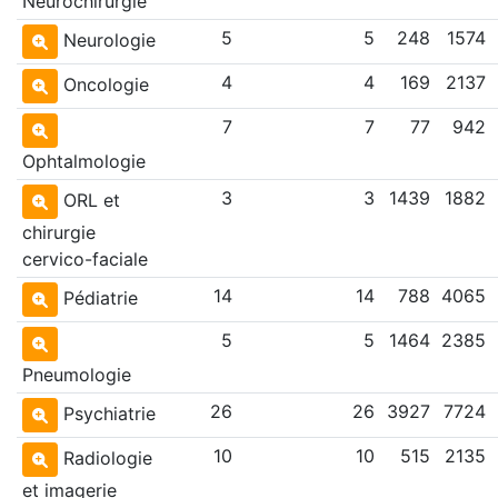
Neurochirurgie
5
5
248
1574
Neurologie
4
4
169
2137
Oncologie
7
7
77
942
Ophtalmologie
3
3
1439
1882
ORL et
chirurgie
cervico-faciale
14
14
788
4065
Pédiatrie
5
5
1464
2385
Pneumologie
26
26
3927
7724
Psychiatrie
10
10
515
2135
Radiologie
et imagerie