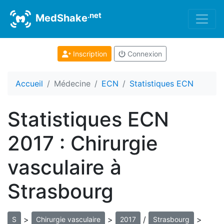
.net
MedShake
Inscription
Connexion
Accueil
Médecine
ECN
Statistiques ECN
Statistiques ECN
2017 : Chirurgie
vasculaire à
Strasbourg
>
>
/
>
S
Chirurgie vasculaire
2017
Strasbourg