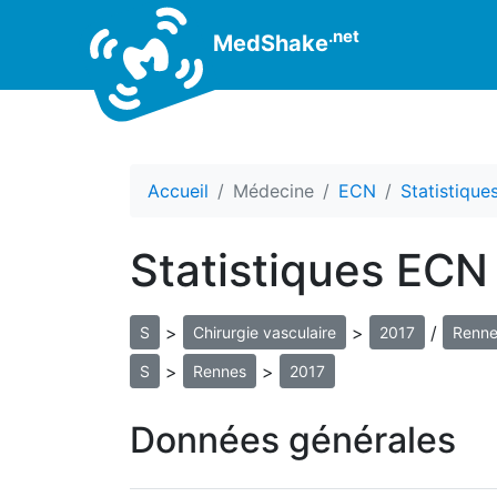
.net
MedShake
Accueil
Médecine
ECN
Statistiqu
Statistiques ECN 
>
>
/
S
Chirurgie vasculaire
2017
Renne
>
>
S
Rennes
2017
Données générales