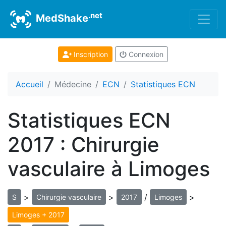
.net
MedShake
Inscription
Connexion
Accueil
Médecine
ECN
Statistiques ECN
Statistiques ECN
2017 : Chirurgie
vasculaire à Limoges
>
>
/
>
S
Chirurgie vasculaire
2017
Limoges
Limoges + 2017