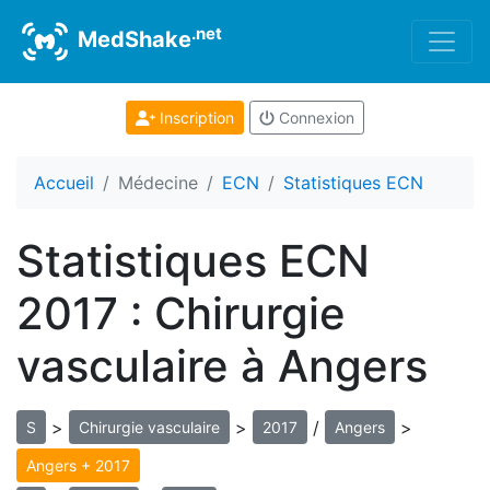
.net
MedShake
Inscription
Connexion
Accueil
Médecine
ECN
Statistiques ECN
Statistiques ECN
2017 : Chirurgie
vasculaire à Angers
>
>
/
>
S
Chirurgie vasculaire
2017
Angers
Angers + 2017