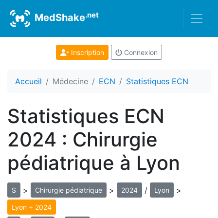
.net
MedShake
Inscription
Connexion
Accueil
Médecine
ECN
Statistiques ECN
Statistiques ECN
2024 : Chirurgie
pédiatrique à Lyon
>
>
/
>
S
Chirurgie pédiatrique
2024
Lyon
Lyon + 2024