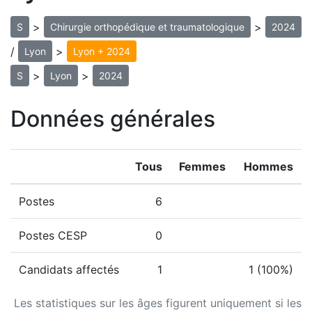
>
>
S
Chirurgie orthopédique et traumatologique
2024
/
>
Lyon
Lyon + 2024
>
>
S
Lyon
2024
Données générales
Tous
Femmes
Hommes
Postes
6
Postes CESP
0
Candidats affectés
1
1 (100%)
Les statistiques sur les âges figurent uniquement si les