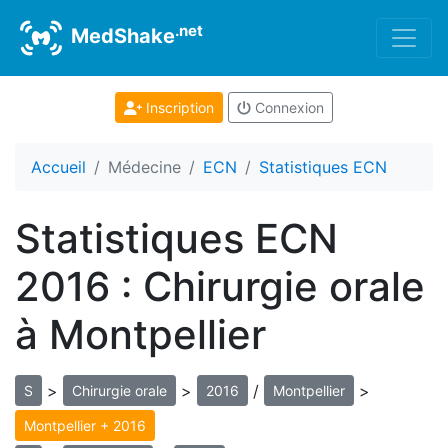
.net
MedShake
Inscription
Connexion
Accueil
Médecine
ECN
Statistiques ECN
Statistiques ECN
2016 : Chirurgie orale
à Montpellier
>
>
/
>
S
Chirurgie orale
2016
Montpellier
Montpellier + 2016