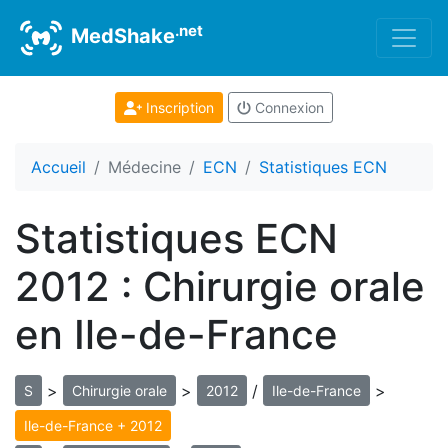
.net
MedShake
Inscription
Connexion
Accueil
Médecine
ECN
Statistiques ECN
Statistiques ECN
2012 : Chirurgie orale
en Ile-de-France
>
>
/
>
S
Chirurgie orale
2012
Ile-de-France
Ile-de-France + 2012