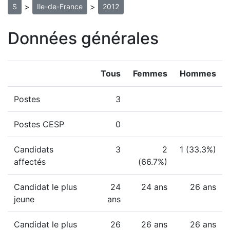
>
>
S
Ile-de-France
2012
Données générales
Tous
Femmes
Hommes
Postes
3
Postes CESP
0
Candidats
3
2
1 (33.3%)
affectés
(66.7%)
Candidat le plus
24
24 ans
26 ans
jeune
ans
Candidat le plus
26
26 ans
26 ans