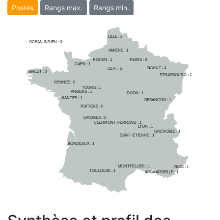
Postes
Rangs max.
Rangs min.
LILLE : 
2
OCEAN INDIEN :
0
AMIENS : 
1
ROUEN : 
1
REIMS : 
0
CAEN : 
1
NANCY : 
1
I.D.F :  
5
BREST : 
0
STRASBOURG : 
1
RENNES : 
0
TOURS : 
1
ANGERS : 
1
DIJON : 
1
NANTES : 
1
BESANCON : 
1
POITIERS : 
0
LIMOGES : 
0
CLERMONT-FERRAND : 
1
LYON : 
1
GRENOBLE : 
1
SAINT-ETIENNE : 
1
BORDEAUX : 
1
MONTPELLIER : 
1
NICE : 
1
TOULOUSE : 
1
AIX-MARSEILLE : 
1