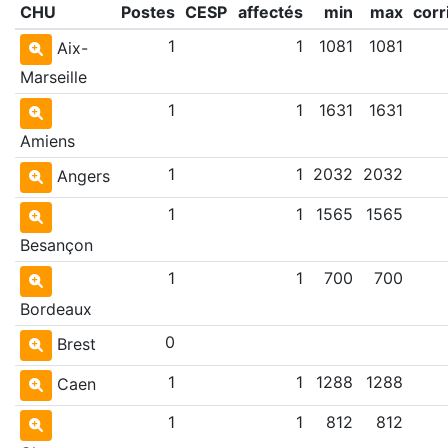
CHU
Postes
CESP
affectés
min
max
corr
1
1
1081
1081
Aix-
Marseille
1
1
1631
1631
Amiens
1
1
2032
2032
Angers
1
1
1565
1565
Besançon
1
1
700
700
Bordeaux
0
Brest
1
1
1288
1288
Caen
1
1
812
812