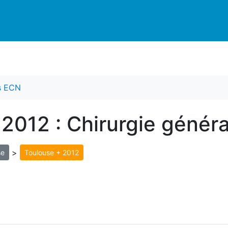
es ECN
 2012 : Chirurgie génér
>
se
Toulouse + 2012