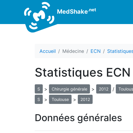
.net
MedShake
Accueil
Médecine
ECN
Statistiqu
Statistiques ECN
>
>
/
S
Chirurgie générale
2012
Toulou
>
>
S
Toulouse
2012
Données générales