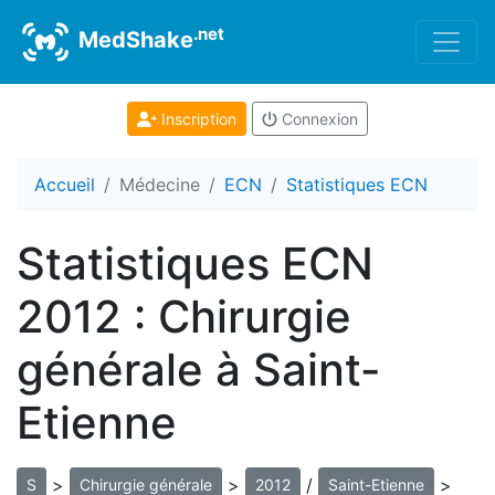
.net
MedShake
Inscription
Connexion
Accueil
Médecine
ECN
Statistiques ECN
Statistiques ECN
2012 : Chirurgie
générale à Saint-
Etienne
>
>
/
>
S
Chirurgie générale
2012
Saint-Etienne