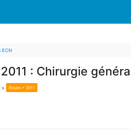
es ECN
 2011 : Chirurgie génér
>
Rouen + 2011