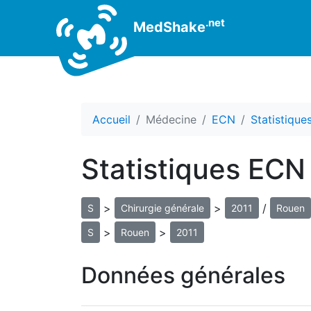
.net
MedShake
Accueil
Médecine
ECN
Statistiqu
Statistiques ECN
>
>
/
S
Chirurgie générale
2011
Rouen
>
>
S
Rouen
2011
Données générales